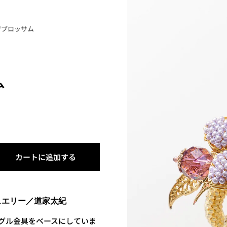
/
ブロッサム
ム
カートに追加する
購入に進む
ュエリー／道家太紀
グル金具をベースにしていま